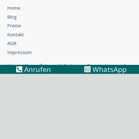
Home
Blog
Preise
Kontakt
AGB
Impressum
Umzug Wien – Österreich: So können Sie günstig umziehen
Anrufen
WhatsApp
Küchentransport & Küchenmontage: Umzug mit Küche
leicht gemacht
Möbeltransport Wien: Wie Sie ein Sofa richtig
transportieren
Umzug Wien – Niederösterreich: Tipps & Tricks fürs
Umziehen
Umzug nach Italien: Tipps & Tricks für Ihren Umzug nach
Bella Italia