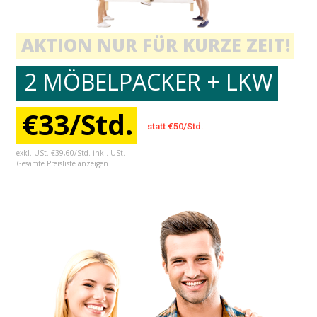
AKTION NUR FÜR KURZE ZEIT!
2 MÖBELPACKER + LKW
€33/Std.
statt €50/Std.
exkl. USt. €39,60/Std. inkl. USt.
Gesamte Preisliste anzeigen