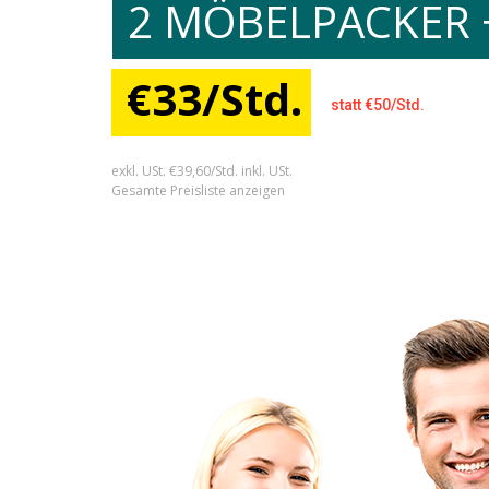
2 MÖBELPACKER 
€33/Std.
statt €50/Std.
exkl. USt. €39,60/Std. inkl. USt.
Gesamte Preisliste anzeigen