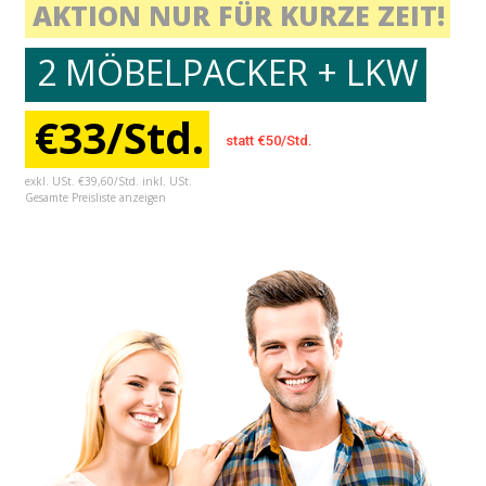
AKTION NUR FÜR KURZE ZEIT!
2 MÖBELPACKER + LKW
€33/Std.
statt €50/Std.
exkl. USt. €39,60/Std. inkl. USt.
Gesamte Preisliste anzeigen