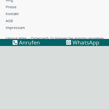
Preise
Kontakt
AGB
Impressum
Umzug Wien – Österreich: So können Sie günstig umziehen
Anrufen
WhatsApp
Küchentransport & Küchenmontage: Umzug mit Küche
leicht gemacht
Möbeltransport Wien: Wie Sie ein Sofa richtig
transportieren
Umzug Wien – Niederösterreich: Tipps & Tricks fürs
Umziehen
Umzug nach Italien: Tipps & Tricks für Ihren Umzug nach
Bella Italia
© Der Möbelpacker
AGB
|
Impressum