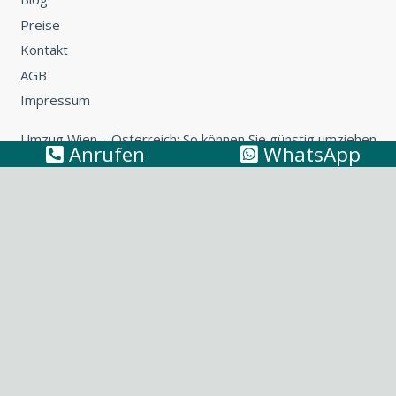
Preise
Kontakt
AGB
Impressum
Umzug Wien – Österreich: So können Sie günstig umziehen
Anrufen
WhatsApp
Küchentransport & Küchenmontage: Umzug mit Küche
leicht gemacht
Möbeltransport Wien: Wie Sie ein Sofa richtig
transportieren
Umzug Wien – Niederösterreich: Tipps & Tricks fürs
Umziehen
Umzug nach Italien: Tipps & Tricks für Ihren Umzug nach
Bella Italia
© Der Möbelpacker
AGB
|
Impressum