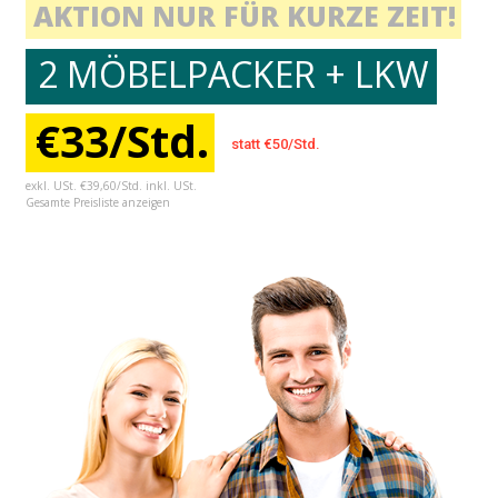
AKTION NUR FÜR KURZE ZEIT!
2 MÖBELPACKER + LKW
€33/Std.
statt €50/Std.
exkl. USt. €39,60/Std. inkl. USt.
Gesamte Preisliste anzeigen