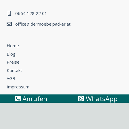
0664 128 22 01
office@dermoebelpacker.at
Home
Blog
Preise
Kontakt
AGB
Impressum
Anrufen
WhatsApp
Umzug Wien – Österreich: So können Sie günstig umziehen
Küchentransport & Küchenmontage: Umzug mit Küche
leicht gemacht
Möbeltransport Wien: Wie Sie ein Sofa richtig
transportieren