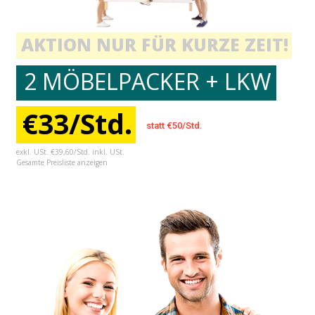
AKTION NUR FÜR KURZE ZEIT!
2 MÖBELPACKER + LKW
€33/Std.
statt €50/Std.
exkl. USt. €39,60/Std. inkl. USt.
Gesamte Preisliste anzeigen