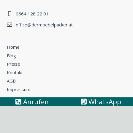
0664 128 22 01
office@dermoebelpacker.at
Home
Blog
Preise
Kontakt
AGB
Impressum
Anrufen
WhatsApp
Umzug Wien – Österreich: So können Sie günstig umziehen
Küchentransport & Küchenmontage: Umzug mit Küche
leicht gemacht
Möbeltransport Wien: Wie Sie ein Sofa richtig
transportieren