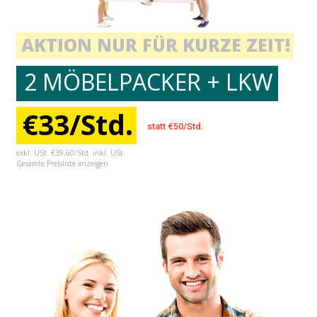
AKTION NUR FÜR KURZE ZEIT!
2 MÖBELPACKER + LKW
€33/Std.
statt €50/Std.
exkl. USt. €39,60/Std. inkl. USt.
Gesamte Preisliste anzeigen