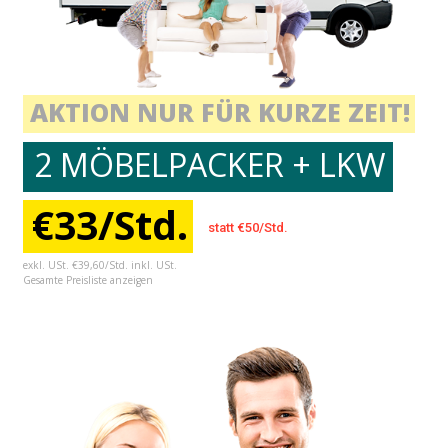
AKTION NUR FÜR KURZE ZEIT!
2 MÖBELPACKER + LKW
€33/Std.
statt €50/Std.
exkl. USt. €39,60/Std. inkl. USt.
Gesamte Preisliste anzeigen