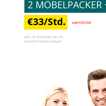
2 MÖBELPACKER 
€33/Std.
statt €50/Std.
exkl. USt. €39,60/Std. inkl. USt.
Gesamte Preisliste anzeigen