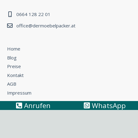
0664 128 22 01
office@dermoebelpacker.at
Home
Blog
Preise
Kontakt
AGB
Impressum
Anrufen
WhatsApp
Umzug Wien – Österreich: So können Sie günstig umziehen
Küchentransport & Küchenmontage: Umzug mit Küche
leicht gemacht
Möbeltransport Wien: Wie Sie ein Sofa richtig
transportieren