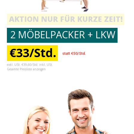
AKTION NUR FÜR KURZE ZEIT!
2 MÖBELPACKER + LKW
€33/Std.
statt €50/Std.
exkl. USt. €39,60/Std. inkl. USt.
Gesamte Preisliste anzeigen