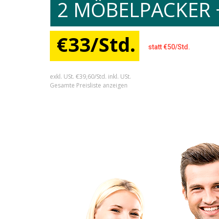
2 MÖBELPACKER 
€33/Std.
statt €50/Std.
exkl. USt. €39,60/Std. inkl. USt.
Gesamte Preisliste anzeigen