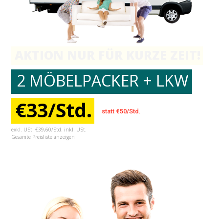
AKTION NUR FÜR KURZE ZEIT!
2 MÖBELPACKER + LKW
€33/Std.
statt €50/Std.
exkl. USt. €39,60/Std. inkl. USt.
Gesamte Preisliste anzeigen