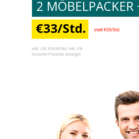
2 MÖBELPACKER 
€33/Std.
statt €50/Std.
exkl. USt. €39,60/Std. inkl. USt.
Gesamte Preisliste anzeigen