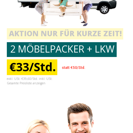
AKTION NUR FÜR KURZE ZEIT!
2 MÖBELPACKER + LKW
€33/Std.
statt €50/Std.
exkl. USt. €39,60/Std. inkl. USt.
Gesamte Preisliste anzeigen