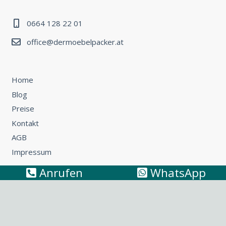
0664 128 22 01
office@dermoebelpacker.at
Home
Blog
Preise
Kontakt
AGB
Impressum
Anrufen
WhatsApp
Umzug Wien – Österreich: So können Sie günstig umziehen
Küchentransport & Küchenmontage: Umzug mit Küche
leicht gemacht
Möbeltransport Wien: Wie Sie ein Sofa richtig
transportieren