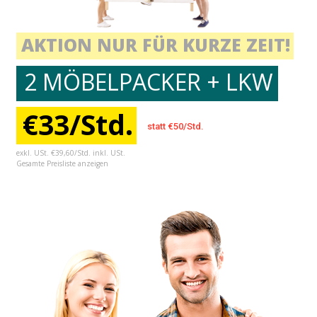
AKTION NUR FÜR KURZE ZEIT!
2 MÖBELPACKER + LKW
€33/Std.
statt €50/Std.
exkl. USt. €39,60/Std. inkl. USt.
Gesamte Preisliste anzeigen