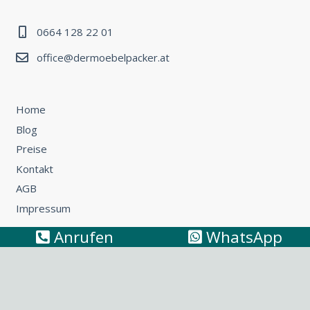
0664 128 22 01
office@dermoebelpacker.at
Home
Blog
Preise
Kontakt
AGB
Impressum
Anrufen
WhatsApp
Umzug Wien – Österreich: So können Sie günstig umziehen
Küchentransport & Küchenmontage: Umzug mit Küche
leicht gemacht
Möbeltransport Wien: Wie Sie ein Sofa richtig
transportieren