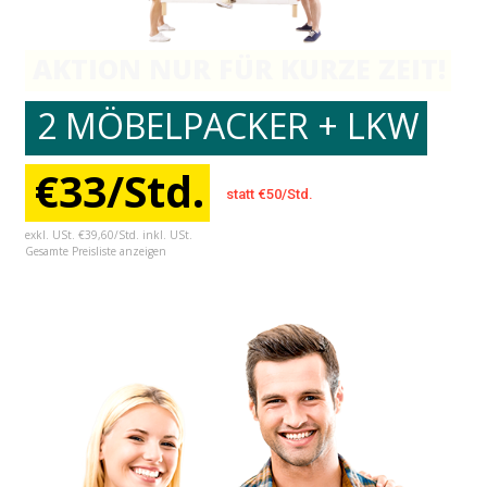
AKTION NUR FÜR KURZE ZEIT!
2 MÖBELPACKER + LKW
€33/Std.
statt €50/Std.
exkl. USt. €39,60/Std. inkl. USt.
Gesamte Preisliste anzeigen