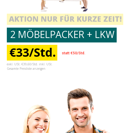
AKTION NUR FÜR KURZE ZEIT!
2 MÖBELPACKER + LKW
€33/Std.
statt €50/Std.
exkl. USt. €39,60/Std. inkl. USt.
Gesamte Preisliste anzeigen