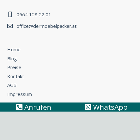
0664 128 22 01
office@dermoebelpacker.at
Home
Blog
Preise
Kontakt
AGB
Impressum
Anrufen
WhatsApp
Umzug Wien – Österreich: So können Sie günstig umziehen
Küchentransport & Küchenmontage: Umzug mit Küche
leicht gemacht
Möbeltransport Wien: Wie Sie ein Sofa richtig
transportieren