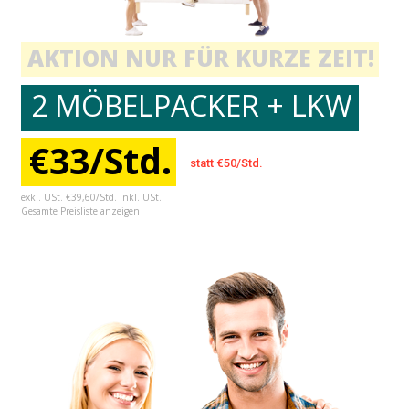
AKTION NUR FÜR KURZE ZEIT!
2 MÖBELPACKER + LKW
€33/Std.
statt €50/Std.
exkl. USt. €39,60/Std. inkl. USt.
Gesamte Preisliste anzeigen