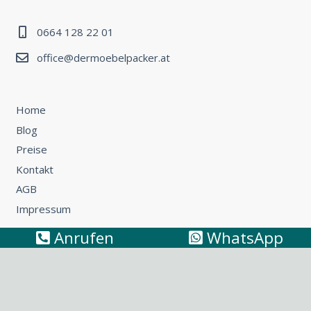
0664 128 22 01
office@dermoebelpacker.at
Home
Blog
Preise
Kontakt
AGB
Impressum
Anrufen
WhatsApp
Umzug Wien – Österreich: So können Sie günstig umziehen
Küchentransport & Küchenmontage: Umzug mit Küche
leicht gemacht
Möbeltransport Wien: Wie Sie ein Sofa richtig
transportieren