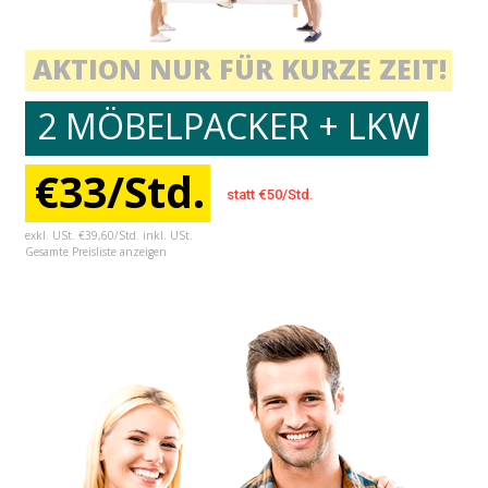
AKTION NUR FÜR KURZE ZEIT!
2 MÖBELPACKER + LKW
€33/Std.
statt €50/Std.
exkl. USt. €39,60/Std. inkl. USt.
Gesamte Preisliste anzeigen