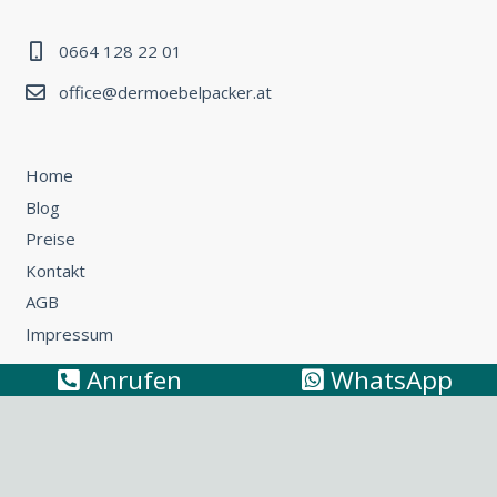
0664 128 22 01
office@dermoebelpacker.at
Home
Blog
Preise
Kontakt
AGB
Impressum
Anrufen
WhatsApp
Umzug Wien – Österreich: So können Sie günstig umziehen
Küchentransport & Küchenmontage: Umzug mit Küche
leicht gemacht
Möbeltransport Wien: Wie Sie ein Sofa richtig
transportieren