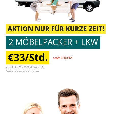
AKTION NUR FÜR KURZE ZEIT!
2 MÖBELPACKER + LKW
€33/Std.
statt €50/Std.
exkl. USt. €39,60/Std. inkl. USt.
Gesamte Preisliste anzeigen