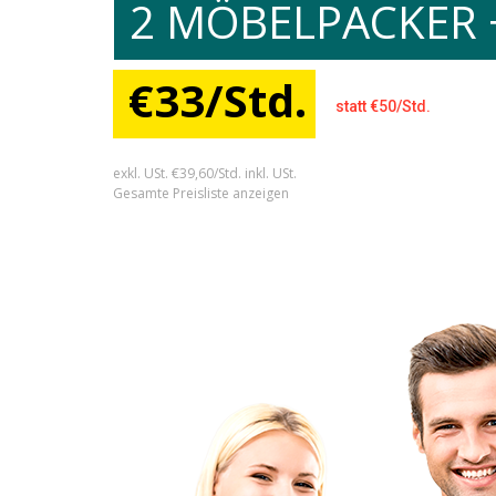
2 MÖBELPACKER 
€33/Std.
statt €50/Std.
exkl. USt. €39,60/Std. inkl. USt.
Gesamte Preisliste anzeigen