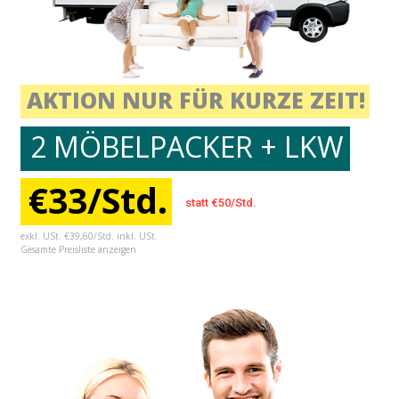
AKTION NUR FÜR KURZE ZEIT!
2 MÖBELPACKER + LKW
€33/Std.
statt €50/Std.
exkl. USt. €39,60/Std. inkl. USt.
Gesamte Preisliste anzeigen